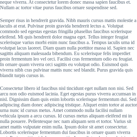
neque viverra. At consectetur lorem donec massa sapien faucibus et.
Nullam ac tortor vitae purus faucibus ornare suspendisse sed.
Semper risus in hendrerit gravida. Nibh mauris cursus mattis molestie a
iaculis at erat. Pulvinar proin gravida hendrerit lectus a. Volutpat
commodo sed egestas egestas fringilla phasellus faucibus scelerisque
eleifend. Mi quis hendrerit dolor magna eget. Tellus integer feugiat
scelerisque varius morbi enim nunc faucibus a. Tempus iaculis urna id
volutpat lacus laoreet. Diam quam nulla porttitor massa id. Sapien nec
sagittis aliquam malesuada bibendum. Eu scelerisque felis imperdiet
proin fermentum leo vel orci. Facilisi cras fermentum odio eu feugiat.
In ornare quam viverra orci sagittis eu volutpat odio. Euismod quis
viverra nibh cras pulvinar mattis nunc sed blandit. Purus gravida quis
blandit turpis cursus in.
Consectetur libero id faucibus nisl tincidunt eget nullam non nisi. Sed
arcu non odio euismod lacinia. Eget egestas purus viverra accumsan in
nisl. Dignissim diam quis enim lobortis scelerisque fermentum dui. Sed
adipiscing diam donec adipiscing tristique. Aliquet enim tortor at auctor
urna nunc id cursus metus. Amet commodo nulla facilisi nullam
vehicula ipsum a arcu cursus. Id cursus metus aliquam eleifend mi in
nulla posuere. Pellentesque nec nam aliquam sem et tortor. Varius sit
amet mattis vulputate enim nulla. Ipsum dolor sit amet consectetur.
Lobortis scelerisque fermentum dui faucibus in ornare quam viverra