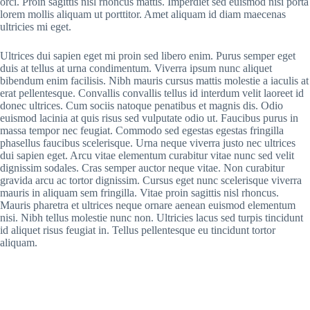
orci. Proin sagittis nisl rhoncus mattis. Imperdiet sed euismod nisi porta
lorem mollis aliquam ut porttitor. Amet aliquam id diam maecenas
ultricies mi eget.
Ultrices dui sapien eget mi proin sed libero enim. Purus semper eget
duis at tellus at urna condimentum. Viverra ipsum nunc aliquet
bibendum enim facilisis. Nibh mauris cursus mattis molestie a iaculis at
erat pellentesque. Convallis convallis tellus id interdum velit laoreet id
donec ultrices. Cum sociis natoque penatibus et magnis dis. Odio
euismod lacinia at quis risus sed vulputate odio ut. Faucibus purus in
massa tempor nec feugiat. Commodo sed egestas egestas fringilla
phasellus faucibus scelerisque. Urna neque viverra justo nec ultrices
dui sapien eget. Arcu vitae elementum curabitur vitae nunc sed velit
dignissim sodales. Cras semper auctor neque vitae. Non curabitur
gravida arcu ac tortor dignissim. Cursus eget nunc scelerisque viverra
mauris in aliquam sem fringilla. Vitae proin sagittis nisl rhoncus.
Mauris pharetra et ultrices neque ornare aenean euismod elementum
nisi. Nibh tellus molestie nunc non. Ultricies lacus sed turpis tincidunt
id aliquet risus feugiat in. Tellus pellentesque eu tincidunt tortor
aliquam.