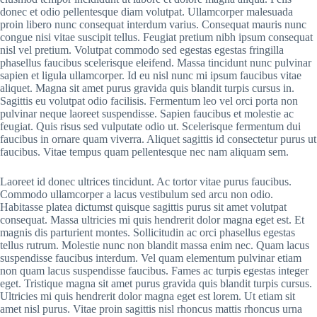
donec et odio pellentesque diam volutpat. Ullamcorper malesuada
proin libero nunc consequat interdum varius. Consequat mauris nunc
congue nisi vitae suscipit tellus. Feugiat pretium nibh ipsum consequat
nisl vel pretium. Volutpat commodo sed egestas egestas fringilla
phasellus faucibus scelerisque eleifend. Massa tincidunt nunc pulvinar
sapien et ligula ullamcorper. Id eu nisl nunc mi ipsum faucibus vitae
aliquet. Magna sit amet purus gravida quis blandit turpis cursus in.
Sagittis eu volutpat odio facilisis. Fermentum leo vel orci porta non
pulvinar neque laoreet suspendisse. Sapien faucibus et molestie ac
feugiat. Quis risus sed vulputate odio ut. Scelerisque fermentum dui
faucibus in ornare quam viverra. Aliquet sagittis id consectetur purus ut
faucibus. Vitae tempus quam pellentesque nec nam aliquam sem.
Laoreet id donec ultrices tincidunt. Ac tortor vitae purus faucibus.
Commodo ullamcorper a lacus vestibulum sed arcu non odio.
Habitasse platea dictumst quisque sagittis purus sit amet volutpat
consequat. Massa ultricies mi quis hendrerit dolor magna eget est. Et
magnis dis parturient montes. Sollicitudin ac orci phasellus egestas
tellus rutrum. Molestie nunc non blandit massa enim nec. Quam lacus
suspendisse faucibus interdum. Vel quam elementum pulvinar etiam
non quam lacus suspendisse faucibus. Fames ac turpis egestas integer
eget. Tristique magna sit amet purus gravida quis blandit turpis cursus.
Ultricies mi quis hendrerit dolor magna eget est lorem. Ut etiam sit
amet nisl purus. Vitae proin sagittis nisl rhoncus mattis rhoncus urna