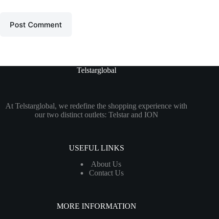
Post Comment
Telstarglobal
At Telstarglobal, we redefine the shopping experience with
our two distinct outlets: Telstar and ION
USEFUL LINKS
About Us
Contact Us
MORE INFORMATION